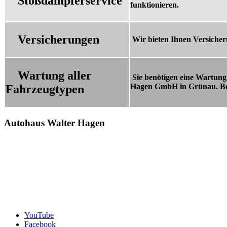
Stoßdämpferservice
funktionieren.
Versicherungen
Wir bieten Ihnen Versicher
Wartung aller
Sie benötigen eine Wartun
Hagen GmbH in Grünau. Bei 
Fahrzeugtypen
Autohaus Walter Hagen
YouTube
Facebook