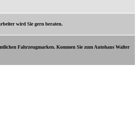
beiter wird Sie gern beraten.
sämtlichen Fahrzeugmarken. Kommen Sie zum Autohaus Walter