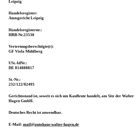
Leipzig
Handelsregister:
Amtsgericht Leipzig
Handelsregisternr.:
HRB-Nr.23530
Vertretungsberechtigte(r):
GF Viola Mühlberg
USt.-IdNr.:
DE 814888817
St.-Nr.:
232/122/02495
Gerichtsstand ist, soweit es sich um Kaufleute handelt, am Sitz der Walter
Hagen GmbH.
Deutsches Recht ist anwendbar.
E-Mail:
mail@autohaus-walter-hagen.de