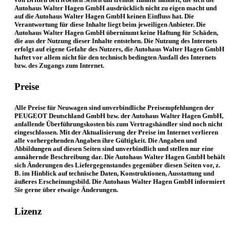
Autohaus Walter Hagen GmbH ausdrücklich nicht zu eigen macht und
auf die Autohaus Walter Hagen GmbH keinen Einfluss hat. Die
Verantwortung für diese Inhalte liegt beim jeweiligen Anbieter. Die
Autohaus Walter Hagen GmbH übernimmt keine Haftung für Schäden,
die aus der Nutzung dieser Inhalte entstehen. Die Nutzung des Internets
erfolgt auf eigene Gefahr des Nutzers, die Autohaus Walter Hagen GmbH
haftet vor allem nicht für den technisch bedingten Ausfall des Internets
bzw. des Zugangs zum Internet.
Preise
Alle Preise für Neuwagen sind unverbindliche Preisempfehlungen der
PEUGEOT Deutschland GmbH bzw. der Autohaus Walter Hagen GmbH,
anfallende Überführungskosten bis zum Vertragshändler sind noch nicht
eingeschlossen. Mit der Aktualisierung der Preise im Internet verlieren
alle vorhergehenden Angaben ihre Gültigkeit. Die Angaben und
Abbildungen auf diesen Seiten sind unverbindlich und stellen nur eine
annähernde Beschreibung dar. Die Autohaus Walter Hagen GmbH behält
sich Änderungen des Liefergegenstandes gegenüber diesen Seiten vor, z.
B. im Hinblick auf technische Daten, Konstruktionen, Ausstattung und
äußeres Erscheinungsbild. Die Autohaus Walter Hagen GmbH informiert
Sie gerne über etwaige Änderungen.
Lizenz