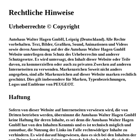
Rechtliche Hinweise
Urheberrechte © Copyright
Autohaus Walter Hagen GmbH, Leipzig (Deutschland). Alle Rechte
vorbehalten. Text, Bilder, Grafiken, Sound, Animationen und Videos
sowie deren Anordnung auf der die Autohaus Walter Hagen GmbH
Website unterliegen dem Schutz des Urheberrechts und anderer
Schutzgesetze. Es wird untersagt, den Inhalt dieser Website oder Teile
davon, zu kommerziellen oder auch zu privaten Zwecken auf anderen
Internetseiten zu verwenden. Markenzeichen Soweit nicht anders
angegeben, sind alle Markenzeichen auf dieser Website marken rechtlich
geschützt. Dies gilt insbesondere für Marken, Typenbezeichnungen,
Logos und Embleme von PEUGEOT.
Haftung
Sofern von dieser Website auf Internetseiten verwiesen wird, die von
Dritten betrieben werden, übernimmt die Autohaus Walter Hagen GmbH
keine Haftung für deren Inhalte, es sei denn die Autohaus Walter Hagen
GmbH hat von den Inhalten Kenntnis und es ist technisch möglich und
zumutbar, die Nutzung der Links im Falle rechtswidriger Inhalte zu
verhindern. Es wird darauf hingewiesen, dass es sich bei den Inhalten der
von Dritten betriebenen Seiten um fremde Inhalte handelt, die sich die